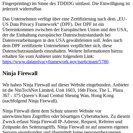
Fingerprinting) im Sinne des TDDDG umfasst. Die Einwilligung ist
jederzeit widerrufbar.
Das Unternehmen verfügt über eine Zertifizierung nach dem „EU-
US Data Privacy Framework“ (DPF). Der DPF ist ein
Übereinkommen zwischen der Europäischen Union und den USA,
der die Einhaltung europäischer Datenschutzstandards bei
Datenverarbeitungen in den USA gewährleisten soll. Jedes nach
dem DPF zertifizierte Unternehmen verpflichtet sich, diese
Datenschutzstandards einzuhalten. Weitere Informationen hierzu
erhalten Sie vom Anbieter unter folgendem Link:
https://www.dataprivacyframework.gov/participant/5780
.
Ninja Firewall
Wir haben Ninja Firewall auf dieser Website eingebunden. Anbieter
ist die NinTechNet Limited, Unit 1603, 16th Floor, The L. Plaza
367 - 375 Queen‘s Road Central Sheung Wan, Hong Kong
(nachfolgend Ninja Firewall).
Ninja Firewall dient dem Schutz unserer Website vor
unerwünschten Zugriffen oder bösartigen Cyberattacken. Zu diesem
Zweck erfasst Ninja Firewall IP-Adresse, Request, Referrer und
Zeitpunkt des Seitenzugriffs. Ninja Firewall ist auf unseren eigenen
Servern eingebunden und übermittelt keine personenbezogenen