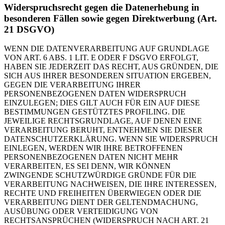
Widerspruchsrecht gegen die Datenerhebung in
besonderen Fällen sowie gegen Direktwerbung (Art.
21 DSGVO)
WENN DIE DATENVERARBEITUNG AUF GRUNDLAGE
VON ART. 6 ABS. 1 LIT. E ODER F DSGVO ERFOLGT,
HABEN SIE JEDERZEIT DAS RECHT, AUS GRÜNDEN, DIE
SICH AUS IHRER BESONDEREN SITUATION ERGEBEN,
GEGEN DIE VERARBEITUNG IHRER
PERSONENBEZOGENEN DATEN WIDERSPRUCH
EINZULEGEN; DIES GILT AUCH FÜR EIN AUF DIESE
BESTIMMUNGEN GESTÜTZTES PROFILING. DIE
JEWEILIGE RECHTSGRUNDLAGE, AUF DENEN EINE
VERARBEITUNG BERUHT, ENTNEHMEN SIE DIESER
DATENSCHUTZERKLÄRUNG. WENN SIE WIDERSPRUCH
EINLEGEN, WERDEN WIR IHRE BETROFFENEN
PERSONENBEZOGENEN DATEN NICHT MEHR
VERARBEITEN, ES SEI DENN, WIR KÖNNEN
ZWINGENDE SCHUTZWÜRDIGE GRÜNDE FÜR DIE
VERARBEITUNG NACHWEISEN, DIE IHRE INTERESSEN,
RECHTE UND FREIHEITEN ÜBERWIEGEN ODER DIE
VERARBEITUNG DIENT DER GELTENDMACHUNG,
AUSÜBUNG ODER VERTEIDIGUNG VON
RECHTSANSPRÜCHEN (WIDERSPRUCH NACH ART. 21