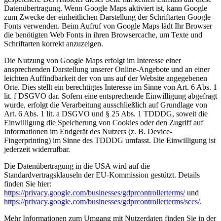
Datenübertragung. Wenn Google Maps aktiviert ist, kann Google
zum Zwecke der einheitlichen Darstellung der Schriftarten Google
Fonts verwenden. Beim Aufruf von Google Maps lädt Ihr Browser
die benötigten Web Fonts in ihren Browsercache, um Texte und
Schriftarten korrekt anzuzeigen.
Die Nutzung von Google Maps erfolgt im Interesse einer
ansprechenden Darstellung unserer Online-Angebote und an einer
leichten Auffindbarkeit der von uns auf der Website angegebenen
Orte. Dies stellt ein berechtigtes Interesse im Sinne von Art. 6 Abs. 1
lit. f DSGVO dar. Sofern eine entsprechende Einwilligung abgefragt
wurde, erfolgt die Verarbeitung ausschließlich auf Grundlage von
Art. 6 Abs. 1 lit. a DSGVO und § 25 Abs. 1 TDDDG, soweit die
Einwilligung die Speicherung von Cookies oder den Zugriff auf
Informationen im Endgerät des Nutzers (z. B. Device-
Fingerprinting) im Sinne des TDDDG umfasst. Die Einwilligung ist
jederzeit widerrufbar.
Die Datenübertragung in die USA wird auf die
Standardvertragsklauseln der EU-Kommission gestützt. Details
finden Sie hier:
https://privacy.google.com/businesses/gdprcontrollerterms/
und
https://privacy.google.com/businesses/gdprcontrollerterms/sccs/
.
Mehr Informationen zum Umgang mit Nutzerdaten finden Sie in der